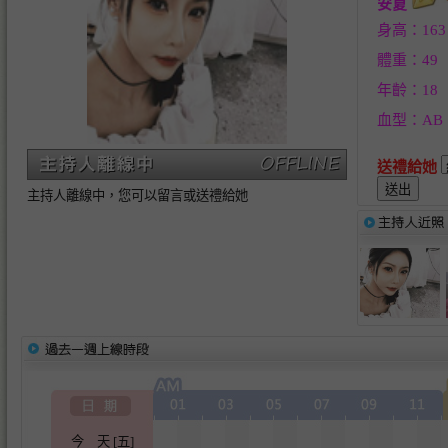
安夏
身高：163
體重：49
年齡：18
血型：AB
送禮給她
主持人離線中，您可以留言或送禮給她
今 天 [五]