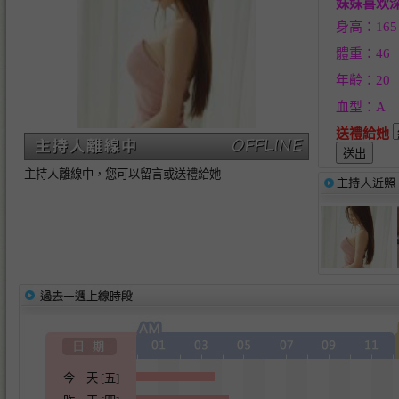
妹妹喜欢
身高：165
體重：46
年齡：20
血型：A
送禮給她
主持人離線中，您可以留言或送禮給她
今 天 [五]